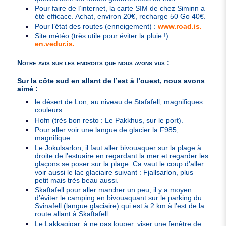
Pour faire de l’internet, la carte
SIM
de chez Siminn a
été efficace. Achat, environ 20€, recharge 50 Go 40€.
Pour l’état des routes (enneigement) :
www.road.is.
Site météo (très utile pour éviter la pluie !) :
en.vedur.is.
Notre avis sur les endroits que nous avons vus :
Sur la côte sud en allant de l’est à l’ouest, nous avons
aimé :
le désert de Lon, au niveau de Stafafell, magnifiques
couleurs.
Hofn (très bon resto : Le Pakkhus, sur le port).
Pour aller voir une langue de glacier la F985,
magnifique.
Le Jokulsarlon, il faut aller bivouaquer sur la plage à
droite de l’estuaire en regardant la mer et regarder les
glaçons se poser sur la plage. Ca vaut le coup d’aller
voir aussi le lac glaciaire suivant : Fjallsarlon, plus
petit mais très beau aussi.
Skaftafell pour aller marcher un peu, il y a moyen
d’éviter le camping en bivouaquant sur le parking du
Svinafell (langue glaciaire) qui est à 2 km à l’est de la
route allant à Skaftafell.
Le Lakkagigar, à ne pas louper, viser une fenêtre de