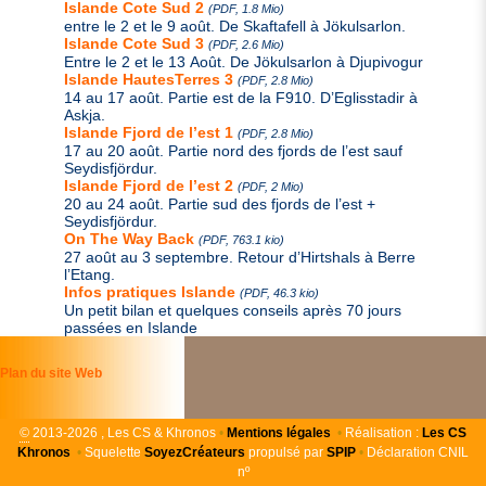
Islande Cote Sud 2
(PDF, 1.8 Mio)
entre le 2 et le 9 août. De Skaftafell à Jökulsarlon.
Islande Cote Sud 3
(PDF, 2.6 Mio)
Entre le 2 et le 13 Août. De Jökulsarlon à Djupivogur
Islande HautesTerres 3
(PDF, 2.8 Mio)
14 au 17 août. Partie est de la F910. D’Eglisstadir à
Askja.
Islande Fjord de l’est 1
(PDF, 2.8 Mio)
17 au 20 août. Partie nord des fjords de l’est sauf
Seydisfjördur.
Islande Fjord de l’est 2
(PDF, 2 Mio)
20 au 24 août. Partie sud des fjords de l’est +
Seydisfjördur.
On The Way Back
(PDF, 763.1 kio)
27 août au 3 septembre. Retour d’Hirtshals à Berre
l’Etang.
Infos pratiques Islande
(PDF, 46.3 kio)
Un petit bilan et quelques conseils après 70 jours
passées en Islande
Plan du site Web
©
2013-2026 , Les CS & Khronos
•
Mentions légales
•
Réalisation :
Les
CS
Khronos
•
Squelette
SoyezCréateurs
propulsé par
SPIP
•
Déclaration CNIL
nº