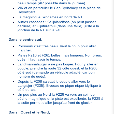
beau temps (
AR
possible dans la journée).
VIK
et en particulier le Cap Dyrholaey et la plage de
Reynisfjara.
La magnifique Skogafoss en bord de N1.
Autres cascades : Selljalandfoss (on peut passer
derrière) et Gljufurarbui (dans une faille), juste à la
jonction de la N1 sur la 249.
Dans le centre sud,
Porsmork c’est très beau. Vaut le coup pour aller
marcher.
Pistes F210 et F261 belles mais longues. Nombreux
gués. Il faut avoir le temps.
Landmannalaugar à ne pas louper. Pour y aller en
boucle, prendre la route 32 côté ouest, et la F208
côté sud (demande un véhicule adapté, car bon
nombre de gués).
Depuis la F208 ça vaut le coup d’aller vers le
Langisjor (F235). Bivouac ou pique nique idyllique à
côté du lac.
Un peu plus au Nord la F228 va vers un coin de
pêche magnifique et la piste est excellente, la F229 à
la suite permet d’aller jusqu’au front du glacier.
Dans l’Ouest et le Nord,