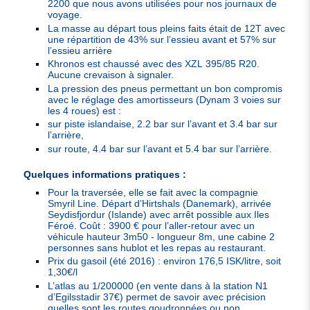
2200 que nous avons utilisées pour nos journaux de
voyage.
La masse au départ tous pleins faits était de 12T avec
une répartition de 43% sur l’essieu avant et 57% sur
l’essieu arrière
Khronos est chaussé avec des
XZL
395/85 R20.
Aucune crevaison à signaler.
La pression des pneus permettant un bon compromis
avec le réglage des amortisseurs (Dynam 3 voies sur
les 4 roues) est :
sur piste islandaise, 2.2 bar sur l’avant et 3.4 bar sur
l’arrière,
sur route, 4.4 bar sur l’avant et 5.4 bar sur l’arrière.
Quelques informations pratiques :
Pour la traversée, elle se fait avec la compagnie
Smyril Line. Départ d’Hirtshals (Danemark), arrivée
Seydisfjordur (Islande) avec arrêt possible aux Iles
Féroé. Coût : 3900 € pour l’aller-retour avec un
véhicule hauteur 3m50 - longueur 8m, une cabine 2
personnes sans hublot et les repas au restaurant.
Prix du gasoil (été 2016) : environ 176,5
ISK
/litre, soit
1,30€/l
L’atlas au 1/200000 (en vente dans à la station N1
d’Egilsstadir 37€) permet de savoir avec précision
quelles sont les routes goudronnées ou non.