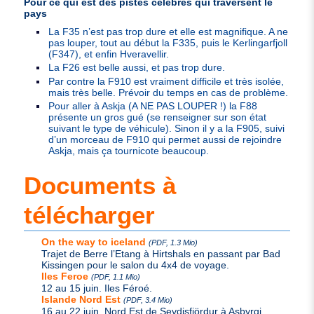
Pour ce qui est des pistes célèbres qui traversent le
pays
La F35 n’est pas trop dure et elle est magnifique. A ne
pas louper, tout au début la F335, puis le Kerlingarfjoll
(F347), et enfin Hveravellir.
La F26 est belle aussi, et pas trop dure.
Par contre la F910 est vraiment difficile et très isolée,
mais très belle. Prévoir du temps en cas de problème.
Pour aller à Askja (A
NE
PAS
LOUPER
!) la F88
présente un gros gué (se renseigner sur son état
suivant le type de véhicule). Sinon il y a la F905, suivi
d’un morceau de F910 qui permet aussi de rejoindre
Askja, mais ça tournicote beaucoup.
Documents à
télécharger
On the way to iceland
(PDF, 1.3 Mio)
Trajet de Berre l’Etang à Hirtshals en passant par Bad
Kissingen pour le salon du 4x4 de voyage.
Iles Feroe
(PDF, 1.1 Mio)
12 au 15 juin. Iles Féroé.
Islande Nord Est
(PDF, 3.4 Mio)
16 au 22 juin. Nord Est de Seydisfjördur à Asbyrgi.