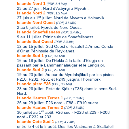
Islande Nord 1
(PDF, 3.4 Mio)
23 au 27 juin. Nord d’Asbyrgi à Myvatn.
Islande Nord 2
(PDF, 1.5 Mio)
er
27 juin au 1
juillet. Nord de Myvatn à Holmavik.
Islande Nord Ouest
(PDF, 3.6 Mio)
2 au 8 juillet. Fjords du Nord Ouest.
Islande Snaefellsness
(PDF, 2.4 Mio)
9 au 11 juillet. Péninsule de Snaefellsness.
Islande Sud Ouest
(PDF, 2.3 Mio)
12 au 15 juillet. Sud Ouest d’Husafell à Arnes. Cercle
d’Or et Péninsule de Reykjanes.
Islande Sud 1
(PDF, 3.8 Mio)
16 au 18 juillet. De l’Hekla à la faille d’Eldgja en
passant par le Landmannalaugar et le Langisjor.
Islande Sud 2
(PDF, 2.5 Mio)
19 au 23 juillet. Autour du Myrdalsjökull par les pistes
F210, F232, F261 et F249 jusqu’à Thorsmork.
Islande piste F35
(PDF, 3.9 Mio)
23 au 26 juillet. Piste de Kjölur (F35) dans le sens Sud-
Nord.
Islande Hautes Terres 1
(PDF, 1.8 Mio)
26 au 29 juillet. F26 nord - F88 - F910 ouest.
Islande Hautes Terres 2
(PDF, 2.3 Mio)
er
30 juillet au 1
août. F26 sud - F228 et 229 - F208
nord - F232 et 233.
Islande Cote Sud 1
(PDF, 3.7 Mio)
entre le 4 et le 8 août. Des Iles Vestmann à Skaftafell.