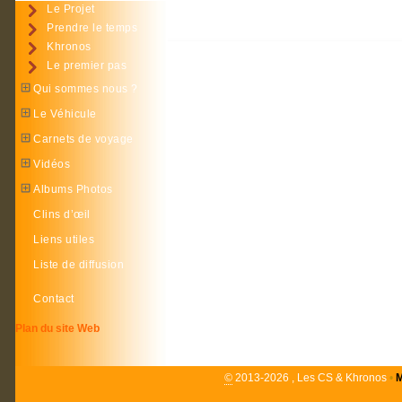
Le Projet
Prendre le temps
Khronos
Le premier pas
Qui sommes nous ?
Le Véhicule
Carnets de voyage
Vidéos
Albums Photos
Clins d’œil
Liens utiles
Liste de diffusion
Contact
Plan du site Web
©
2013-2026 , Les CS & Khronos
•
M