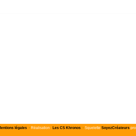
entions légales
•
Réalisation :
Les
CS
Khronos
•
Squelette
SoyezCréateurs
pro