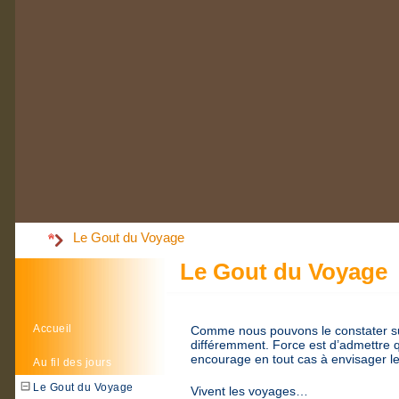
Le Gout du Voyage
Le Gout du Voyage
Accueil
Comme nous pouvons le constater su
différemment. Force est d’admettre q
encourage en tout cas à envisager l
Au fil des jours
Le Gout du Voyage
Vivent les voyages…