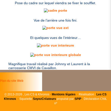
Pose du cadre sur lequel viendra se fixer le soufflet.
Vue de l’arrière une fois fini.
Et quelques vues de l’intérieur…
Magnifique travail réalisé par Johnny et Laurent à la
carrosserie
CMVI
de Cavaillon.
Plan du site Web
©
2013-2026 , Les CS & Khronos
•
Mentions légales
•
Réalisation :
Les
CS
Khronos
•
Squelette
SoyezCréateurs
propulsé par
SPIP
•
Déclaration CNIL
nº