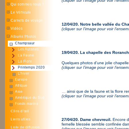
(cliquer sur l’image pour voir l’ense
Qui sommes nous ?
Le Véhicule
Carnets de voyage
12/04/20. Notre belle vallée du Ch
(cliquer sur l’image pour voir l’ense
Vidéos
Albums Photos
Champsaur
Les Autanes
19/04/20. La chapelle des Roranche
La Faune
La Flore
Quelques photos d’une jolie chapel
(cliquer sur l’image pour voir l’ense
Printemps 2020
L’hiver
Europe
Afrique
… ainsi que de la faune et la flore r
Asie
(cliquer sur l’image pour voir l’ense
Amérique du Sud
Fonds marins
Clins d’œil
Liens utiles
27/04/20. Dame chevreuil.
Encore de
femelle blessée semble confinée dans 
Liste de diffusion
(cliquer sur l’image pour voir l’ense