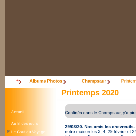
Albums Photos
Champsaur
Printe
Printemps 2020
Accueil
Confinés dans le Champsaur, y’a pire
Au fil des jours
29/03/20. Nos amis les chevreuils.
notre maison les 3, 4, 29 février et 2
Le Gout du Voyage