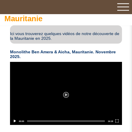
Mauritanie
Ici vous trouverez quelques vidéos de notre découverte de
la Mauritanie en 2025.
Monolithe Ben Amera & Aicha, Mauritanie. Novembre
2025.
Video
Player
00:00
16:18